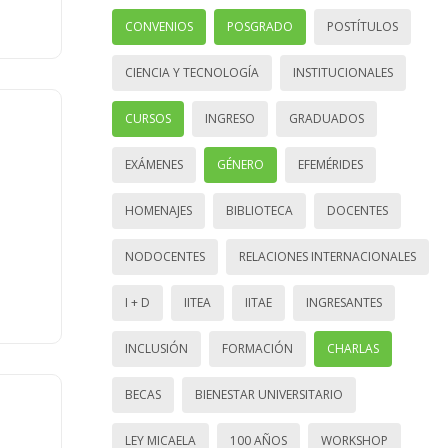
CONVENIOS
POSGRADO
POSTÍTULOS
CIENCIA Y TECNOLOGÍA
INSTITUCIONALES
CURSOS
INGRESO
GRADUADOS
EXÁMENES
GÉNERO
EFEMÉRIDES
HOMENAJES
BIBLIOTECA
DOCENTES
NODOCENTES
RELACIONES INTERNACIONALES
I + D
IITEA
IITAE
INGRESANTES
INCLUSIÓN
FORMACIÓN
CHARLAS
BECAS
BIENESTAR UNIVERSITARIO
LEY MICAELA
100 AÑOS
WORKSHOP