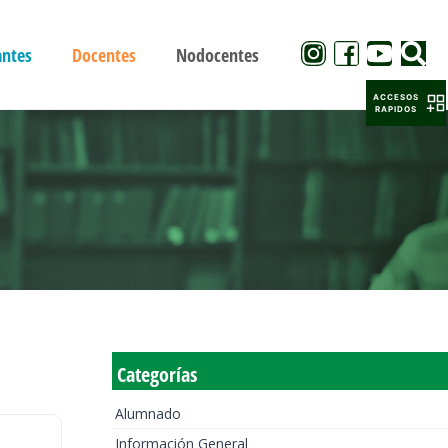
antes
Docentes
Nodocentes
ACCESOS
RAPIDOS
Categorías
Alumnado
Información General