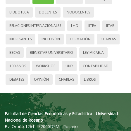
BIBLIOTECA
DOCENTES
NODOCENTES
RELACIONES INTERNACIONALES
I + D
IITEA
IITAE
INGRESANTES
INCLUSIÓN
FORMACIÓN
CHARLAS
BECAS
BIENESTAR UNIVERSITARIO
LEY MICAELA
100 AÑOS
WORKSHOP
UNR
CONTABILIDAD
DEBATES
OPINIÓN
CHARLAS
LIBROS
Facultad de Ciencias Económicas y Estadística - Universidad
Nacional de Rosario
Bv. Oroño 1261 - S2000DSM - Rosario