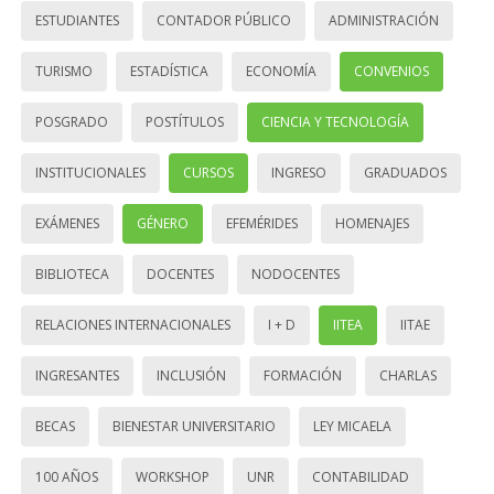
ESTUDIANTES
CONTADOR PÚBLICO
ADMINISTRACIÓN
TURISMO
ESTADÍSTICA
ECONOMÍA
CONVENIOS
POSGRADO
POSTÍTULOS
CIENCIA Y TECNOLOGÍA
INSTITUCIONALES
CURSOS
INGRESO
GRADUADOS
EXÁMENES
GÉNERO
EFEMÉRIDES
HOMENAJES
BIBLIOTECA
DOCENTES
NODOCENTES
RELACIONES INTERNACIONALES
I + D
IITEA
IITAE
INGRESANTES
INCLUSIÓN
FORMACIÓN
CHARLAS
BECAS
BIENESTAR UNIVERSITARIO
LEY MICAELA
100 AÑOS
WORKSHOP
UNR
CONTABILIDAD