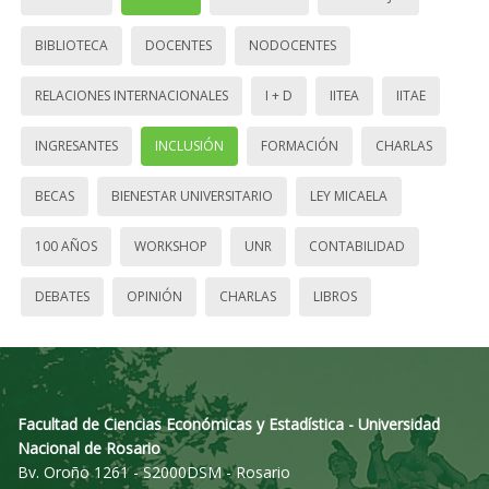
BIBLIOTECA
DOCENTES
NODOCENTES
RELACIONES INTERNACIONALES
I + D
IITEA
IITAE
INGRESANTES
INCLUSIÓN
FORMACIÓN
CHARLAS
BECAS
BIENESTAR UNIVERSITARIO
LEY MICAELA
100 AÑOS
WORKSHOP
UNR
CONTABILIDAD
DEBATES
OPINIÓN
CHARLAS
LIBROS
Facultad de Ciencias Económicas y Estadística - Universidad
Nacional de Rosario
Bv. Oroño 1261 - S2000DSM - Rosario