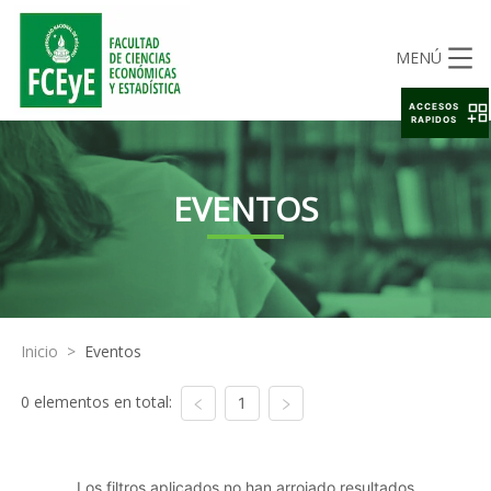
MENÚ
ACCESOS
RAPIDOS
EVENTOS
Inicio
>
Eventos
0 elementos en total:
1
Los filtros aplicados no han arrojado resultados