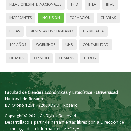
RELACIONES INTERNACIONALES
I + D
IITEA
IITAE
INGRESANTES
INCLUSIÓN
FORMACIÓN
CHARLAS
BECAS
BIENESTAR UNIVERSITARIO
LEY MICAELA
100 AÑOS
WORKSHOP
UNR
CONTABILIDAD
DEBATES
OPINIÓN
CHARLAS
LIBROS
Facultad de Ciencias Económicas y Estadística - Universidad
Nacional de Rosario
Bv. Oroño 1261 - S2000DSM - Rosario
Copyright © 2021. All Rights Reserved.
Desarrollado a partir de herramientas libres por la Dirección de
Tecnología de la Información de FCEyE