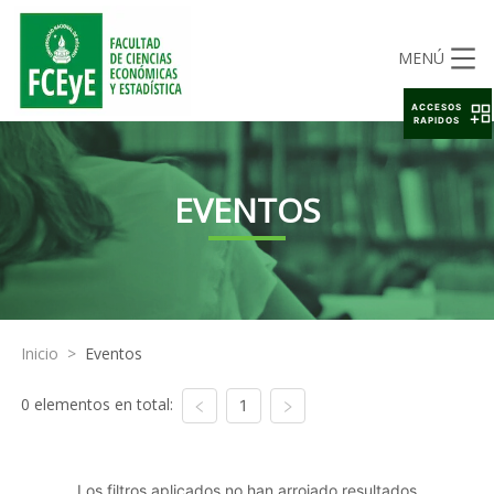
MENÚ
ACCESOS
RAPIDOS
EVENTOS
Inicio
>
Eventos
0 elementos en total:
1
Los filtros aplicados no han arrojado resultados