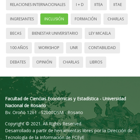
RELACIONES INTERNACIONALES
I + D
IITEA
IITAE
INGRESANTES
INCLUSIÓN
FORMACIÓN
CHARLAS
BECAS
BIENESTAR UNIVERSITARIO
LEY MICAELA
100 AÑOS
WORKSHOP
UNR
CONTABILIDAD
DEBATES
OPINIÓN
CHARLAS
LIBROS
Facultad de Ciencias Económicas y Estadística - Universidad
Nacional de Rosario
Bv. Oroño 1261 - S2000DSM - Rosario
Copyright © 2021. All Rights Reserved.
Desarrollado a partir de herramientas libres por la Dirección de
Tecnología de la Información de FCEyE