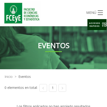
MENÚ
ACCESOS
RAPIDOS
EVENTOS
Inicio
>
Eventos
0 elementos en total:
1
Los filtros aplicados no han arrojado resultados