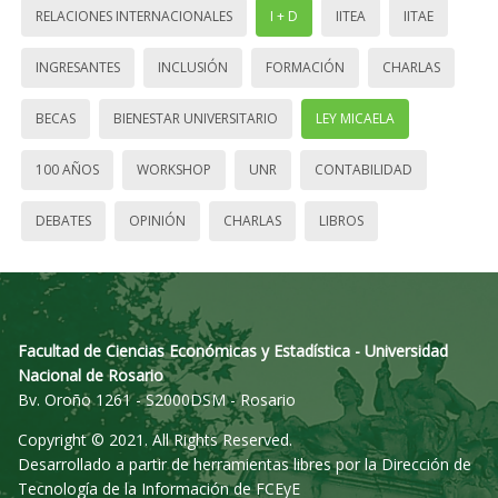
RELACIONES INTERNACIONALES
I + D
IITEA
IITAE
INGRESANTES
INCLUSIÓN
FORMACIÓN
CHARLAS
BECAS
BIENESTAR UNIVERSITARIO
LEY MICAELA
100 AÑOS
WORKSHOP
UNR
CONTABILIDAD
DEBATES
OPINIÓN
CHARLAS
LIBROS
Facultad de Ciencias Económicas y Estadística - Universidad
Nacional de Rosario
Bv. Oroño 1261 - S2000DSM - Rosario
Copyright © 2021. All Rights Reserved.
Desarrollado a partir de herramientas libres por la Dirección de
Tecnología de la Información de FCEyE