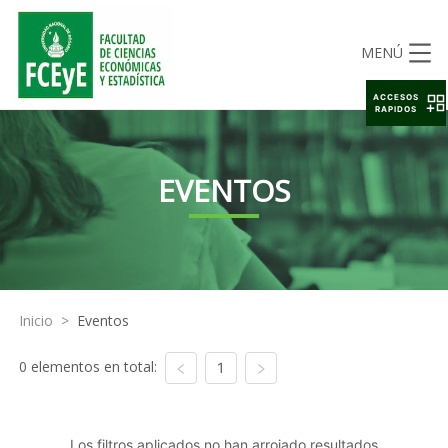
MENÚ
ACCESOS
RAPIDOS
EVENTOS
Inicio
>
Eventos
0 elementos en total:
1
Los filtros aplicados no han arrojado resultados