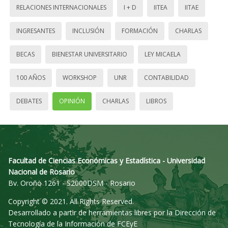
RELACIONES INTERNACIONALES
I + D
IITEA
IITAE
INGRESANTES
INCLUSIÓN
FORMACIÓN
CHARLAS
BECAS
BIENESTAR UNIVERSITARIO
LEY MICAELA
100 AÑOS
WORKSHOP
UNR
CONTABILIDAD
DEBATES
OPINIÓN
CHARLAS
LIBROS
Facultad de Ciencias Económicas y Estadística - Universidad
Nacional de Rosario
Bv. Oroño 1261 - S2000DSM - Rosario
Copyright © 2021. All Rights Reserved.
Desarrollado a partir de herramientas libres por la Dirección de
Tecnología de la Información de FCEyE