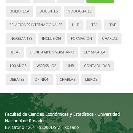
BIBLIOTECA
DOCENTES
NODOCENTES
RELACIONES INTERNACIONALES
I + D
IITEA
IITAE
INGRESANTES
INCLUSIÓN
FORMACIÓN
CHARLAS
BECAS
BIENESTAR UNIVERSITARIO
LEY MICAELA
100 AÑOS
WORKSHOP
UNR
CONTABILIDAD
DEBATES
OPINIÓN
CHARLAS
LIBROS
Facultad de Ciencias Económicas y Estadística - Universidad
Nacional de Rosario
Bv. Oroño 1261 - S2000DSM - Rosario