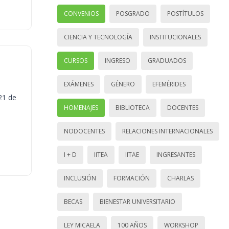
CONVENIOS
POSGRADO
POSTÍTULOS
CIENCIA Y TECNOLOGÍA
INSTITUCIONALES
CURSOS
INGRESO
GRADUADOS
EXÁMENES
GÉNERO
EFEMÉRIDES
21 de
HOMENAJES
BIBLIOTECA
DOCENTES
NODOCENTES
RELACIONES INTERNACIONALES
I + D
IITEA
IITAE
INGRESANTES
INCLUSIÓN
FORMACIÓN
CHARLAS
BECAS
BIENESTAR UNIVERSITARIO
LEY MICAELA
100 AÑOS
WORKSHOP