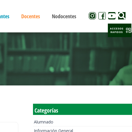
antes
Docentes
Nodocentes
ACCESOS
RAPIDOS
Categorías
Alumnado
Información General