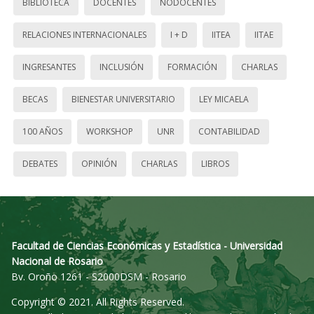
BIBLIOTECA
DOCENTES
NODOCENTES
RELACIONES INTERNACIONALES
I + D
IITEA
IITAE
INGRESANTES
INCLUSIÓN
FORMACIÓN
CHARLAS
BECAS
BIENESTAR UNIVERSITARIO
LEY MICAELA
100 AÑOS
WORKSHOP
UNR
CONTABILIDAD
DEBATES
OPINIÓN
CHARLAS
LIBROS
Facultad de Ciencias Económicas y Estadística - Universidad
Nacional de Rosario
Bv. Oroño 1261 - S2000DSM - Rosario
Copyright © 2021. All Rights Reserved.