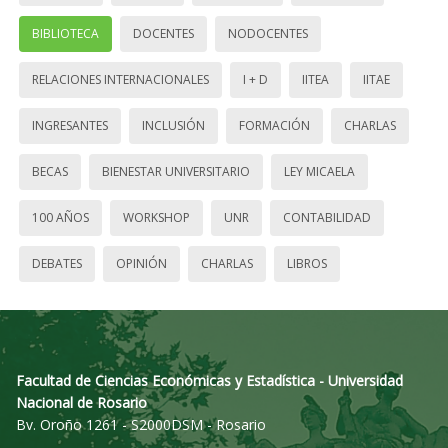
BIBLIOTECA
DOCENTES
NODOCENTES
RELACIONES INTERNACIONALES
I + D
IITEA
IITAE
INGRESANTES
INCLUSIÓN
FORMACIÓN
CHARLAS
BECAS
BIENESTAR UNIVERSITARIO
LEY MICAELA
100 AÑOS
WORKSHOP
UNR
CONTABILIDAD
DEBATES
OPINIÓN
CHARLAS
LIBROS
Facultad de Ciencias Económicas y Estadística - Universidad
Nacional de Rosario
Bv. Oroño 1261 - S2000DSM - Rosario