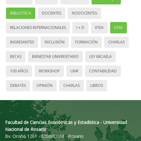
BIBLIOTECA
DOCENTES
NODOCENTES
RELACIONES INTERNACIONALES
I + D
IITEA
IITAE
INGRESANTES
INCLUSIÓN
FORMACIÓN
CHARLAS
BECAS
BIENESTAR UNIVERSITARIO
LEY MICAELA
100 AÑOS
WORKSHOP
UNR
CONTABILIDAD
DEBATES
OPINIÓN
CHARLAS
LIBROS
Facultad de Ciencias Económicas y Estadística - Universidad
Nacional de Rosario
Bv. Oroño 1261 - S2000DSM - Rosario