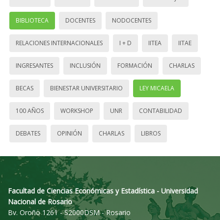
BIBLIOTECA
DOCENTES
NODOCENTES
RELACIONES INTERNACIONALES
I + D
IITEA
IITAE
INGRESANTES
INCLUSIÓN
FORMACIÓN
CHARLAS
BECAS
BIENESTAR UNIVERSITARIO
LEY MICAELA
100 AÑOS
WORKSHOP
UNR
CONTABILIDAD
DEBATES
OPINIÓN
CHARLAS
LIBROS
Facultad de Ciencias Económicas y Estadística - Universidad
Nacional de Rosario
Bv. Oroño 1261 - S2000DSM - Rosario