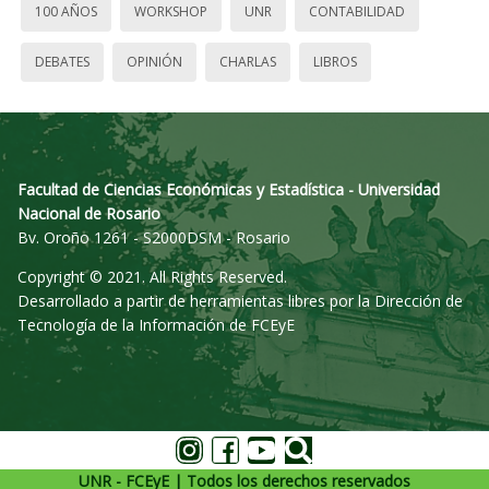
100 AÑOS
WORKSHOP
UNR
CONTABILIDAD
DEBATES
OPINIÓN
CHARLAS
LIBROS
Facultad de Ciencias Económicas y Estadística - Universidad
Nacional de Rosario
Bv. Oroño 1261 - S2000DSM - Rosario
Copyright © 2021. All Rights Reserved.
Desarrollado a partir de herramientas libres por la Dirección de
Tecnología de la Información de FCEyE
UNR - FCEyE | Todos los derechos reservados