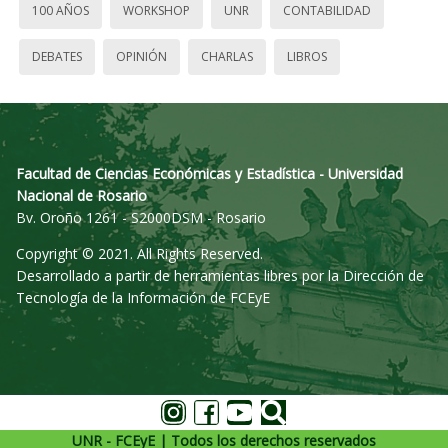
100 AÑOS
WORKSHOP
UNR
CONTABILIDAD
DEBATES
OPINIÓN
CHARLAS
LIBROS
Facultad de Ciencias Económicas y Estadística - Universidad
Nacional de Rosario
Bv. Oroño 1261 - S2000DSM - Rosario
Copyright © 2021. All Rights Reserved.
Desarrollado a partir de herramientas libres por la Dirección de
Tecnología de la Información de FCEyE
UNR - FCEyE | Todos los derechos reservados