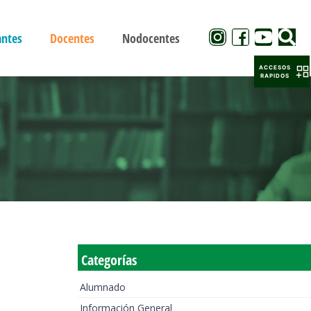
antes
Docentes
Nodocentes
ACCESOS
RAPIDOS
Categorías
Alumnado
Información General