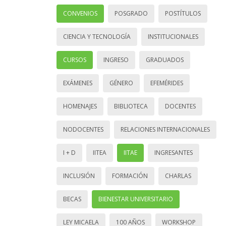
CONVENIOS
POSGRADO
POSTÍTULOS
CIENCIA Y TECNOLOGÍA
INSTITUCIONALES
CURSOS
INGRESO
GRADUADOS
EXÁMENES
GÉNERO
EFEMÉRIDES
HOMENAJES
BIBLIOTECA
DOCENTES
NODOCENTES
RELACIONES INTERNACIONALES
I + D
IITEA
IITAE
INGRESANTES
INCLUSIÓN
FORMACIÓN
CHARLAS
BECAS
BIENESTAR UNIVERSITARIO
LEY MICAELA
100 AÑOS
WORKSHOP