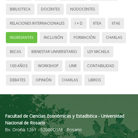
BIBLIOTECA
DOCENTES
NODOCENTES
RELACIONES INTERNACIONALES
I + D
IITEA
IITAE
INGRESANTES
INCLUSIÓN
FORMACIÓN
CHARLAS
BECAS
BIENESTAR UNIVERSITARIO
LEY MICAELA
100 AÑOS
WORKSHOP
UNR
CONTABILIDAD
DEBATES
OPINIÓN
CHARLAS
LIBROS
Facultad de Ciencias Económicas y Estadística - Universidad
Nacional de Rosario
Bv. Oroño 1261 - S2000DSM - Rosario