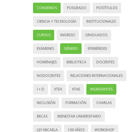
CONVENIOS
POSGRADO
POSTÍTULOS
CIENCIA Y TECNOLOGÍA
INSTITUCIONALES
CURSOS
INGRESO
GRADUADOS
EXÁMENES
GÉNERO
EFEMÉRIDES
HOMENAJES
BIBLIOTECA
DOCENTES
NODOCENTES
RELACIONES INTERNACIONALES
I + D
IITEA
IITAE
INGRESANTES
INCLUSIÓN
FORMACIÓN
CHARLAS
BECAS
BIENESTAR UNIVERSITARIO
LEY MICAELA
100 AÑOS
WORKSHOP