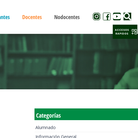
antes
Docentes
Nodocentes
ACCESOS
RAPIDOS
Categorías
Alumnado
Información General