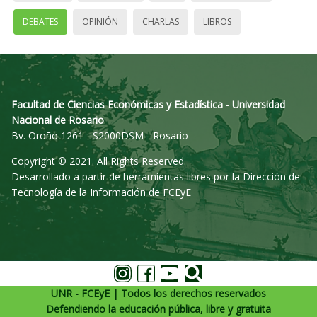
DEBATES
OPINIÓN
CHARLAS
LIBROS
Facultad de Ciencias Económicas y Estadística - Universidad
Nacional de Rosario
Bv. Oroño 1261 - S2000DSM - Rosario
Copyright © 2021. All Rights Reserved.
Desarrollado a partir de herramientas libres por la Dirección de
Tecnología de la Información de FCEyE
UNR - FCEyE | Todos los derechos reservados
Defendiendo la educación pública, libre y gratuita