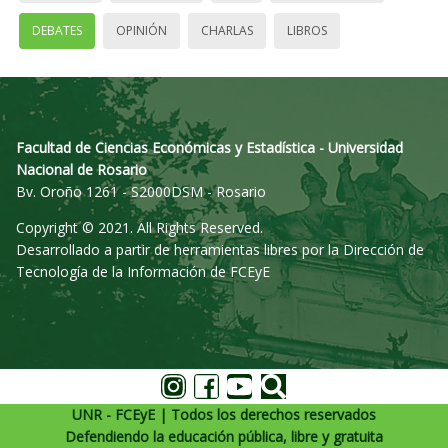
DEBATES
OPINIÓN
CHARLAS
LIBROS
Facultad de Ciencias Económicas y Estadística - Universidad
Nacional de Rosario
Bv. Oroño 1261 - S2000DSM - Rosario
Copyright © 2021. All Rights Reserved.
Desarrollado a partir de herramientas libres por la Dirección de
Tecnología de la Información de FCEyE
UNR - FCEyE | Todos los derechos reservados
Defendiendo la educación pública, libre y gratuita