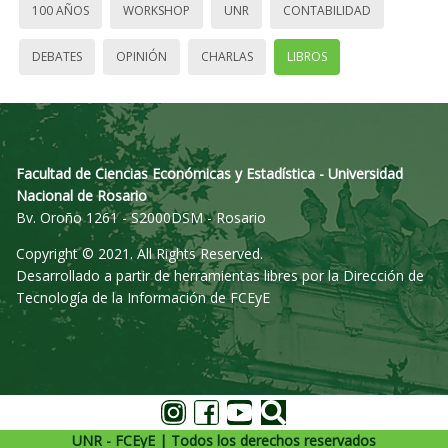
100 AÑOS
WORKSHOP
UNR
CONTABILIDAD
DEBATES
OPINIÓN
CHARLAS
LIBROS
Facultad de Ciencias Económicas y Estadística - Universidad
Nacional de Rosario
Bv. Oroño 1261 - S2000DSM - Rosario
Copyright © 2021. All Rights Reserved.
Desarrollado a partir de herramientas libres por la Dirección de
Tecnología de la Información de FCEyE
UNR - FCEyE | Todos los derechos reservados