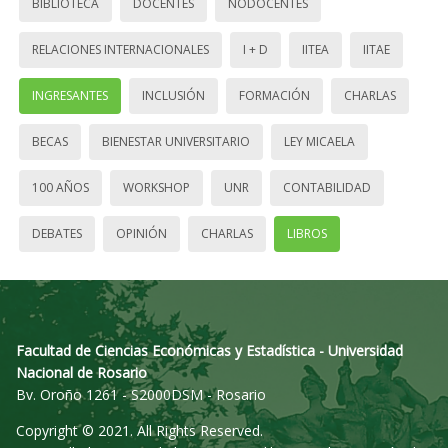
BIBLIOTECA
DOCENTES
NODOCENTES
RELACIONES INTERNACIONALES
I + D
IITEA
IITAE
INGRESANTES
INCLUSIÓN
FORMACIÓN
CHARLAS
BECAS
BIENESTAR UNIVERSITARIO
LEY MICAELA
100 AÑOS
WORKSHOP
UNR
CONTABILIDAD
DEBATES
OPINIÓN
CHARLAS
LIBROS
Facultad de Ciencias Económicas y Estadística - Universidad
Nacional de Rosario
Bv. Oroño 1261 - S2000DSM - Rosario
Copyright © 2021. All Rights Reserved.