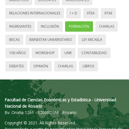
RELACIONES INTERNACIONALES
I + D
IITEA
IITAE
INGRESANTES
INCLUSIÓN
FORMACIÓN
CHARLAS
BECAS
BIENESTAR UNIVERSITARIO
LEY MICAELA
100 AÑOS
WORKSHOP
UNR
CONTABILIDAD
DEBATES
OPINIÓN
CHARLAS
LIBROS
Facultad de Ciencias Económicas y Estadística - Universidad
Nacional de Rosario
Bv. Oroño 1261 - S2000DSM - Rosario
Copyright © 2021. All Rights Reserved.