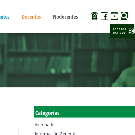
antes
Docentes
Nodocentes
ACCESOS
RAPIDOS
Categorías
Alumnado
Información General