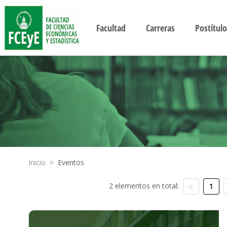
Facultad
Carreras
Postítulo
Inicio
>
Eventos
2 elementos en total:
1