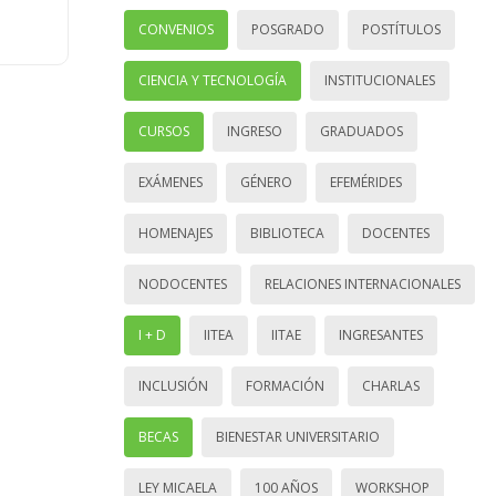
CONVENIOS
POSGRADO
POSTÍTULOS
CIENCIA Y TECNOLOGÍA
INSTITUCIONALES
CURSOS
INGRESO
GRADUADOS
EXÁMENES
GÉNERO
EFEMÉRIDES
HOMENAJES
BIBLIOTECA
DOCENTES
NODOCENTES
RELACIONES INTERNACIONALES
I + D
IITEA
IITAE
INGRESANTES
INCLUSIÓN
FORMACIÓN
CHARLAS
BECAS
BIENESTAR UNIVERSITARIO
LEY MICAELA
100 AÑOS
WORKSHOP