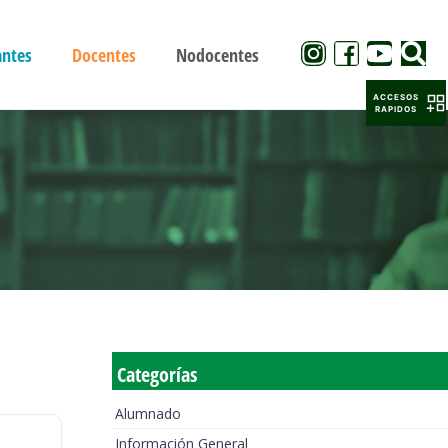
antes
Docentes
Nodocentes
ACCESOS
RAPIDOS
Categorías
Alumnado
Información General