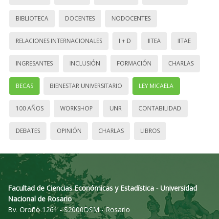
BIBLIOTECA
DOCENTES
NODOCENTES
RELACIONES INTERNACIONALES
I + D
IITEA
IITAE
INGRESANTES
INCLUSIÓN
FORMACIÓN
CHARLAS
BECAS
BIENESTAR UNIVERSITARIO
LEY MICAELA
100 AÑOS
WORKSHOP
UNR
CONTABILIDAD
DEBATES
OPINIÓN
CHARLAS
LIBROS
Facultad de Ciencias Económicas y Estadística - Universidad
Nacional de Rosario
Bv. Oroño 1261 - S2000DSM - Rosario