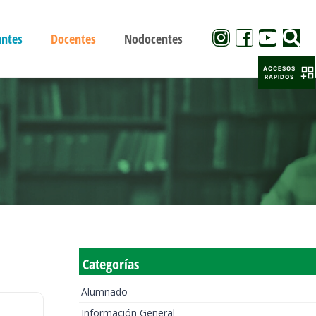
antes
Docentes
Nodocentes
ACCESOS
RAPIDOS
Categorías
Alumnado
Información General