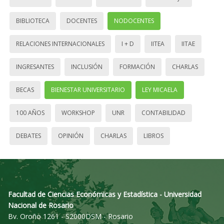
BIBLIOTECA
DOCENTES
NODOCENTES
RELACIONES INTERNACIONALES
I + D
IITEA
IITAE
INGRESANTES
INCLUSIÓN
FORMACIÓN
CHARLAS
BECAS
BIENESTAR UNIVERSITARIO
LEY MICAELA
100 AÑOS
WORKSHOP
UNR
CONTABILIDAD
DEBATES
OPINIÓN
CHARLAS
LIBROS
Facultad de Ciencias Económicas y Estadística - Universidad
Nacional de Rosario
Bv. Oroño 1261 - S2000DSM - Rosario