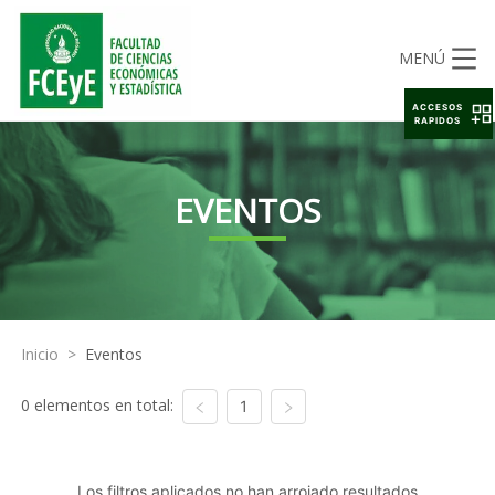
MENÚ
ACCESOS
RAPIDOS
EVENTOS
Inicio
>
Eventos
0 elementos en total:
1
Los filtros aplicados no han arrojado resultados