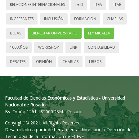
RELACIONES INTERNACIONALES
I + D
IITEA
IITAE
INGRESANTES
INCLUSIÓN
FORMACIÓN
CHARLAS
BECAS
BIENESTAR UNIVERSITARIO
LEY MICAELA
100 AÑOS
WORKSHOP
UNR
CONTABILIDAD
DEBATES
OPINIÓN
CHARLAS
LIBROS
Facultad de Ciencias Económicas y Estadística - Universidad
Nacional de Rosario
Bv. Oroño 1261 - S2000DSM - Rosario
Copyright © 2021. All Rights Reserved.
Desarrollado a partir de herramientas libres por la Dirección de
Tecnología de la Información de FCEyE