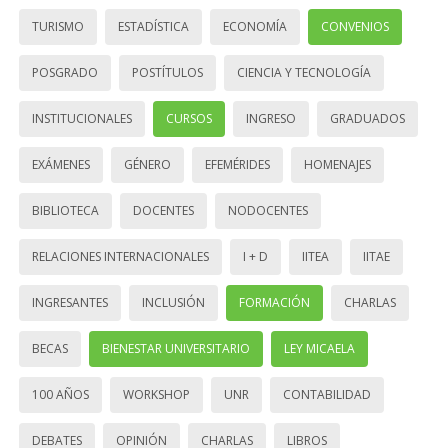
TURISMO
ESTADÍSTICA
ECONOMÍA
CONVENIOS
POSGRADO
POSTÍTULOS
CIENCIA Y TECNOLOGÍA
INSTITUCIONALES
CURSOS
INGRESO
GRADUADOS
EXÁMENES
GÉNERO
EFEMÉRIDES
HOMENAJES
BIBLIOTECA
DOCENTES
NODOCENTES
RELACIONES INTERNACIONALES
I + D
IITEA
IITAE
INGRESANTES
INCLUSIÓN
FORMACIÓN
CHARLAS
BECAS
BIENESTAR UNIVERSITARIO
LEY MICAELA
100 AÑOS
WORKSHOP
UNR
CONTABILIDAD
DEBATES
OPINIÓN
CHARLAS
LIBROS