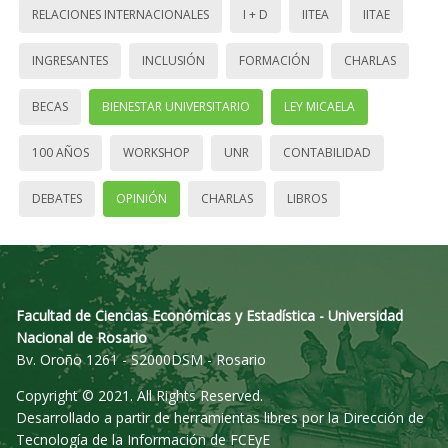
RELACIONES INTERNACIONALES
I + D
IITEA
IITAE
INGRESANTES
INCLUSIÓN
FORMACIÓN
CHARLAS
BECAS
BIENESTAR UNIVERSITARIO
LEY MICAELA
100 AÑOS
WORKSHOP
UNR
CONTABILIDAD
DEBATES
OPINIÓN
CHARLAS
LIBROS
Facultad de Ciencias Económicas y Estadística - Universidad
Nacional de Rosario
Bv. Oroño 1261 - S2000DSM - Rosario
Copyright © 2021. All Rights Reserved.
Desarrollado a partir de herramientas libres por la Dirección de
Tecnología de la Información de FCEyE