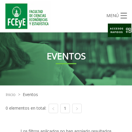
MENÚ
ACCESOS
RAPIDOS
EVENTOS
Inicio
>
Eventos
0 elementos en total:
1
Los filtros aplicados no han arrojado resultados