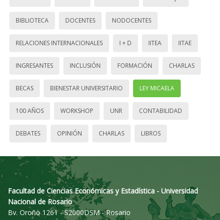
BIBLIOTECA
DOCENTES
NODOCENTES
RELACIONES INTERNACIONALES
I + D
IITEA
IITAE
INGRESANTES
INCLUSIÓN
FORMACIÓN
CHARLAS
BECAS
BIENESTAR UNIVERSITARIO
LEY MICAELA
100 AÑOS
WORKSHOP
UNR
CONTABILIDAD
DEBATES
OPINIÓN
CHARLAS
LIBROS
Facultad de Ciencias Económicas y Estadística - Universidad
Nacional de Rosario
Bv. Oroño 1261 - S2000DSM - Rosario