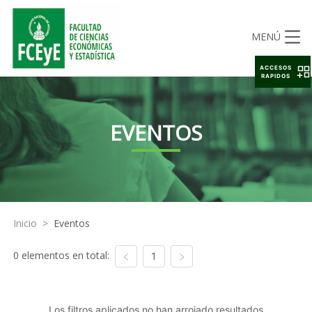
MENÚ
ACCESOS
RAPIDOS
EVENTOS
Inicio
>
Eventos
0 elementos en total:
1
Los filtros aplicados no han arrojado resultados