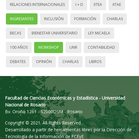
RELACIONES INTERNACIONALES
I + D
IITEA
IITAE
INGRESANTES
INCLUSIÓN
FORMACIÓN
CHARLAS
BECAS
BIENESTAR UNIVERSITARIO
LEY MICAELA
100 AÑOS
WORKSHOP
UNR
CONTABILIDAD
DEBATES
OPINIÓN
CHARLAS
LIBROS
Facultad de Ciencias Económicas y Estadística - Universidad
Nacional de Rosario
Bv. Oroño 1261 - S2000DSM - Rosario
Copyright © 2021. All Rights Reserved.
Desarrollado a partir de herramientas libres por la Dirección de
Tecnología de la Información de FCEyE