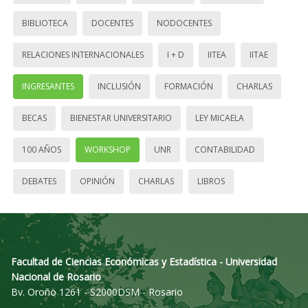
BIBLIOTECA
DOCENTES
NODOCENTES
RELACIONES INTERNACIONALES
I + D
IITEA
IITAE
INGRESANTES
INCLUSIÓN
FORMACIÓN
CHARLAS
BECAS
BIENESTAR UNIVERSITARIO
LEY MICAELA
100 AÑOS
WORKSHOP
UNR
CONTABILIDAD
DEBATES
OPINIÓN
CHARLAS
LIBROS
Facultad de Ciencias Económicas y Estadística - Universidad
Nacional de Rosario
Bv. Oroño 1261 - S2000DSM - Rosario