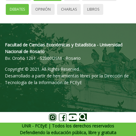
DEBATES
OPINIÓN
CHARLAS
LIBROS
Facultad de Ciencias Económicas y Estadística - Universidad
Nacional de Rosario
Bv. Oroño 1261 - S2000DSM - Rosario
Copyright © 2021. All Rights Reserved.
Desarrollado a partir de herramientas libres por la Dirección de
Tecnología de la Información de FCEyE
UNR - FCEyE | Todos los derechos reservados
Defendiendo la educación pública, libre y gratuita