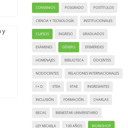
CONVENIOS
POSGRADO
POSTÍTULOS
CIENCIA Y TECNOLOGÍA
INSTITUCIONALES
 y
CURSOS
INGRESO
GRADUADOS
EXÁMENES
GÉNERO
EFEMÉRIDES
HOMENAJES
BIBLIOTECA
DOCENTES
NODOCENTES
RELACIONES INTERNACIONALES
I + D
IITEA
IITAE
INGRESANTES
INCLUSIÓN
FORMACIÓN
CHARLAS
BECAS
BIENESTAR UNIVERSITARIO
LEY MICAELA
100 AÑOS
WORKSHOP