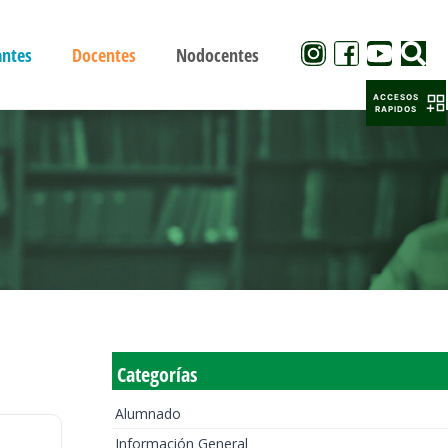
antes
Docentes
Nodocentes
ACCESOS
RAPIDOS
Categorías
Alumnado
Información General