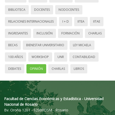
BIBLIOTECA
DOCENTES
NODOCENTES
RELACIONES INTERNACIONALES
I + D
IITEA
IITAE
INGRESANTES
INCLUSIÓN
FORMACIÓN
CHARLAS
BECAS
BIENESTAR UNIVERSITARIO
LEY MICAELA
100 AÑOS
WORKSHOP
UNR
CONTABILIDAD
DEBATES
OPINIÓN
CHARLAS
LIBROS
Facultad de Ciencias Económicas y Estadística - Universidad
Nacional de Rosario
Bv. Oroño 1261 - S2000DSM - Rosario