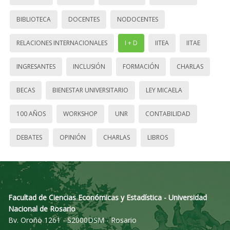
BIBLIOTECA
DOCENTES
NODOCENTES
RELACIONES INTERNACIONALES
I + D
IITEA
IITAE
INGRESANTES
INCLUSIÓN
FORMACIÓN
CHARLAS
BECAS
BIENESTAR UNIVERSITARIO
LEY MICAELA
100 AÑOS
WORKSHOP
UNR
CONTABILIDAD
DEBATES
OPINIÓN
CHARLAS
LIBROS
Facultad de Ciencias Económicas y Estadística - Universidad
Nacional de Rosario
Bv. Oroño 1261 - S2000DSM - Rosario