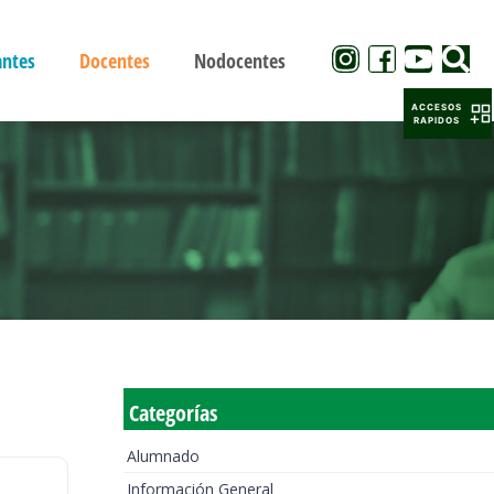
antes
Docentes
Nodocentes
ACCESOS
RAPIDOS
Categorías
Alumnado
Información General