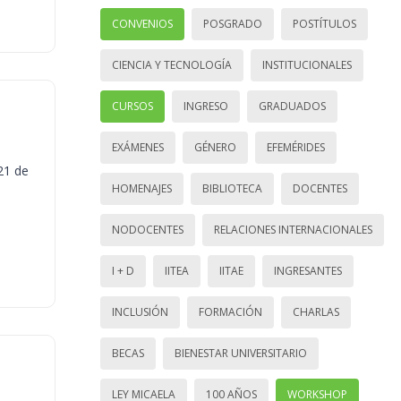
CONVENIOS
POSGRADO
POSTÍTULOS
CIENCIA Y TECNOLOGÍA
INSTITUCIONALES
CURSOS
INGRESO
GRADUADOS
EXÁMENES
GÉNERO
EFEMÉRIDES
21 de
HOMENAJES
BIBLIOTECA
DOCENTES
NODOCENTES
RELACIONES INTERNACIONALES
I + D
IITEA
IITAE
INGRESANTES
INCLUSIÓN
FORMACIÓN
CHARLAS
BECAS
BIENESTAR UNIVERSITARIO
LEY MICAELA
100 AÑOS
WORKSHOP