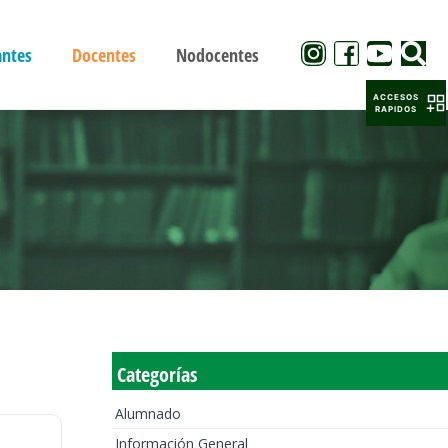
antes
Docentes
Nodocentes
ACCESOS
RAPIDOS
Categorías
Alumnado
Información General