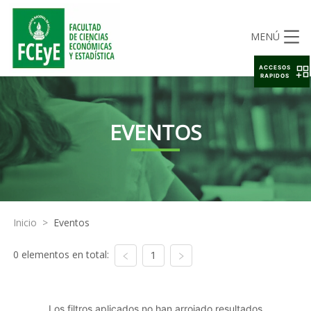
MENÚ
ACCESOS
RAPIDOS
EVENTOS
Inicio
>
Eventos
0 elementos en total:
1
Los filtros aplicados no han arrojado resultados