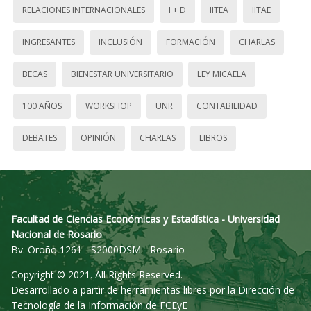
RELACIONES INTERNACIONALES
I + D
IITEA
IITAE
INGRESANTES
INCLUSIÓN
FORMACIÓN
CHARLAS
BECAS
BIENESTAR UNIVERSITARIO
LEY MICAELA
100 AÑOS
WORKSHOP
UNR
CONTABILIDAD
DEBATES
OPINIÓN
CHARLAS
LIBROS
Facultad de Ciencias Económicas y Estadística - Universidad
Nacional de Rosario
Bv. Oroño 1261 - S2000DSM - Rosario
Copyright © 2021. All Rights Reserved.
Desarrollado a partir de herramientas libres por la Dirección de
Tecnología de la Información de FCEyE