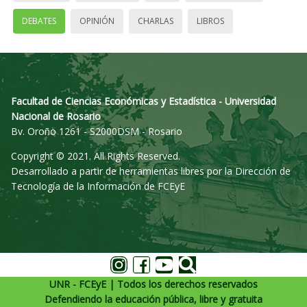
DEBATES
OPINIÓN
CHARLAS
LIBROS
Facultad de Ciencias Económicas y Estadística - Universidad
Nacional de Rosario
Bv. Oroño 1261 - S2000DSM - Rosario
Copyright © 2021. All Rights Reserved.
Desarrollado a partir de herramientas libres por la Dirección de
Tecnología de la Información de FCEyE
UNR - FCEyE | Todos los derechos reservados
Defendiendo la educación pública, libre y gratuita