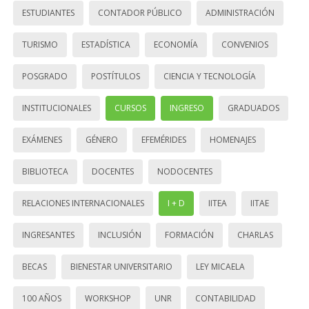
ESTUDIANTES
CONTADOR PÚBLICO
ADMINISTRACIÓN
TURISMO
ESTADÍSTICA
ECONOMÍA
CONVENIOS
POSGRADO
POSTÍTULOS
CIENCIA Y TECNOLOGÍA
INSTITUCIONALES
CURSOS
INGRESO
GRADUADOS
EXÁMENES
GÉNERO
EFEMÉRIDES
HOMENAJES
BIBLIOTECA
DOCENTES
NODOCENTES
RELACIONES INTERNACIONALES
I + D
IITEA
IITAE
INGRESANTES
INCLUSIÓN
FORMACIÓN
CHARLAS
BECAS
BIENESTAR UNIVERSITARIO
LEY MICAELA
100 AÑOS
WORKSHOP
UNR
CONTABILIDAD