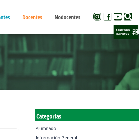
antes
Docentes
Nodocentes
ACCESOS
RAPIDOS
Categorías
Alumnado
Información General