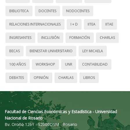
BIBLIOTECA
DOCENTES
NODOCENTES
RELACIONES INTERNACIONALES
I + D
IITEA
IITAE
INGRESANTES
INCLUSIÓN
FORMACIÓN
CHARLAS
BECAS
BIENESTAR UNIVERSITARIO
LEY MICAELA
100 AÑOS
WORKSHOP
UNR
CONTABILIDAD
DEBATES
OPINIÓN
CHARLAS
LIBROS
Facultad de Ciencias Económicas y Estadística - Universidad
Nacional de Rosario
Bv. Oroño 1261 - S2000DSM - Rosario