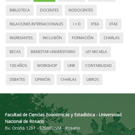
BIBLIOTECA
DOCENTES
NODOCENTES
RELACIONES INTERNACIONALES
I + D
IITEA
IITAE
INGRESANTES
INCLUSIÓN
FORMACIÓN
CHARLAS
BECAS
BIENESTAR UNIVERSITARIO
LEY MICAELA
100 AÑOS
WORKSHOP
UNR
CONTABILIDAD
DEBATES
OPINIÓN
CHARLAS
LIBROS
Facultad de Ciencias Económicas y Estadística - Universidad
Nacional de Rosario
Bv. Oroño 1261 - S2000DSM - Rosario