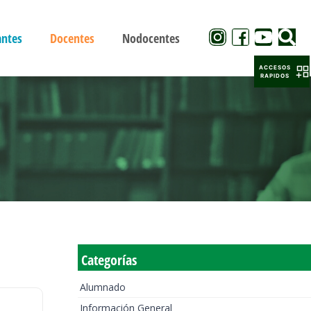
antes
Docentes
Nodocentes
ACCESOS
RAPIDOS
Categorías
Alumnado
Información General