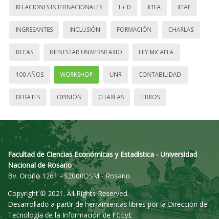
RELACIONES INTERNACIONALES
I + D
IITEA
IITAE
INGRESANTES
INCLUSIÓN
FORMACIÓN
CHARLAS
BECAS
BIENESTAR UNIVERSITARIO
LEY MICAELA
100 AÑOS
WORKSHOP
UNR
CONTABILIDAD
DEBATES
OPINIÓN
CHARLAS
LIBROS
Facultad de Ciencias Económicas y Estadística - Universidad
Nacional de Rosario
Bv. Oroño 1261 - S2000DSM - Rosario
Copyright © 2021. All Rights Reserved.
Desarrollado a partir de herramientas libres por la Dirección de
Tecnología de la Información de FCEyE