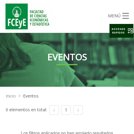
MENÚ
ACCESOS
RAPIDOS
EVENTOS
Inicio
>
Eventos
0 elementos en total:
1
Los filtros aplicados no han arrojado resultados