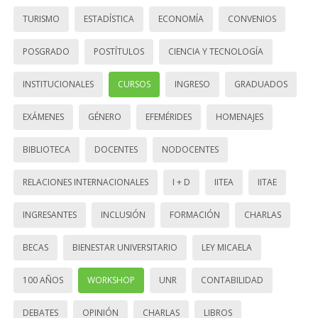
TURISMO
ESTADÍSTICA
ECONOMÍA
CONVENIOS
POSGRADO
POSTÍTULOS
CIENCIA Y TECNOLOGÍA
INSTITUCIONALES
CURSOS
INGRESO
GRADUADOS
EXÁMENES
GÉNERO
EFEMÉRIDES
HOMENAJES
BIBLIOTECA
DOCENTES
NODOCENTES
RELACIONES INTERNACIONALES
I + D
IITEA
IITAE
INGRESANTES
INCLUSIÓN
FORMACIÓN
CHARLAS
BECAS
BIENESTAR UNIVERSITARIO
LEY MICAELA
100 AÑOS
WORKSHOP
UNR
CONTABILIDAD
DEBATES
OPINIÓN
CHARLAS
LIBROS