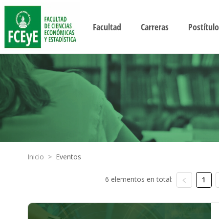
Facultad
Carreras
Postítulo
Inicio
>
Eventos
6 elementos en total:
1