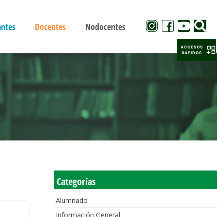
antes
Docentes
Nodocentes
ACCESOS
RAPIDOS
Categorías
Alumnado
Información General