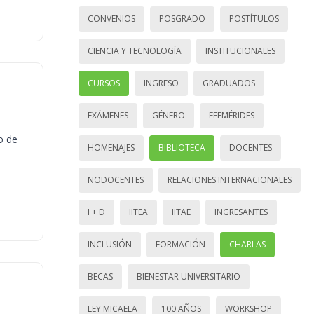
CONVENIOS
POSGRADO
POSTÍTULOS
CIENCIA Y TECNOLOGÍA
INSTITUCIONALES
CURSOS
INGRESO
GRADUADOS
EXÁMENES
GÉNERO
EFEMÉRIDES
o de
HOMENAJES
BIBLIOTECA
DOCENTES
NODOCENTES
RELACIONES INTERNACIONALES
I + D
IITEA
IITAE
INGRESANTES
INCLUSIÓN
FORMACIÓN
CHARLAS
BECAS
BIENESTAR UNIVERSITARIO
LEY MICAELA
100 AÑOS
WORKSHOP